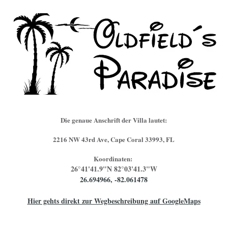
Die genaue Anschrift der Villa lautet:
2216 NW 43rd Ave, Cape Coral 33993, FL
Koordinaten:
26°41'41.9"N 82°03'41.3"W
26.694966, -82.061478
Hier gehts direkt zur Wegbeschreibung auf GoogleMaps