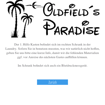
Der 1. Hilfe Kasten befindet sich im rechten Schrank in der
Laundry. Sofern Sie in benutzen mussten, was wir natürlich nicht hoffen,
geben Sie uns bitte eine kurze Info, damit wir die fehlenden Materialien
ggf. vor Anreise des nächsten Gastes auffüllen können.
Im Schrank befindet sich auch ein Blutdruckmessgerät.
Zurück